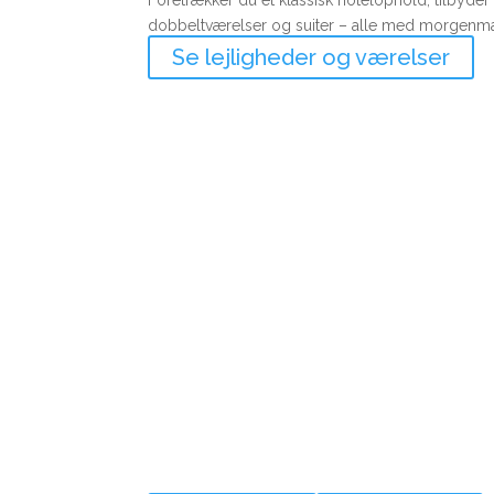
Foretrækker du et klassisk hotelophold, tilbyder 
dobbeltværelser og suiter – alle med morgenma
Se lejligheder og værelser
Book din ferie i dag!
Ferie, natur og nærvær ve
Fjord
Kontakt os i dag og book din næste ferie ved Ri
til at byde dig velkommen til en oplevelse fyldt