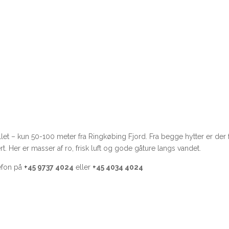
let – kun 50-100 meter fra Ringkøbing Fjord. Fra begge hytter er der fr
kert. Her er masser af ro, frisk luft og gode gåture langs vandet.
efon på
+45 9737 4024
eller
+45 4034 4024