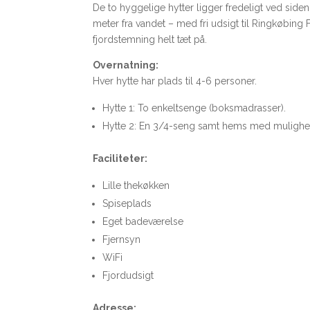
De to hyggelige hytter ligger fredeligt ved siden
meter fra vandet – med fri udsigt til Ringkøbing F
fjordstemning helt tæt på.
Overnatning:
Hver hytte har plads til 4-6 personer.
Hytte 1: To enkeltsenge (boksmadrasser).
Hytte 2: En 3/4-seng samt hems med mulighed
Faciliteter:
Lille thekøkken
Spiseplads
Eget badeværelse
Fjernsyn
WiFi
Fjordudsigt
Adresse: