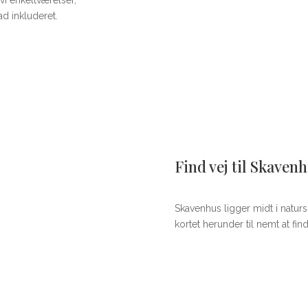
vi enkeltværelser,
d inkluderet.
Find vej til Skaven
d Ringkøbing
Skavenhus ligger midt i natur
kortet herunder til nemt at fin
ngkøbing Fjord. Vi glæder os
 med natur, ro og nærvær.