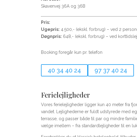
Skavenvej 36A og 36B
Pris:
Ugepris:
4.500,- (ekskl. forbrug) – ved 2 person
Døgnpris:
648,- (ekskl. forbrug) – ved korttidsl
Booking foregår kun pr. telefon
40 34 40 24
97 37 40 24
Ferielejligheder
Vores ferielejligheder ligger kun 40 meter fra fjo
vandet. Lejlighederne er fuldt udstyrede med eg
terrasse, og passer både til par og mindre familier
vælge imellem – fra standardlejligheder til en l