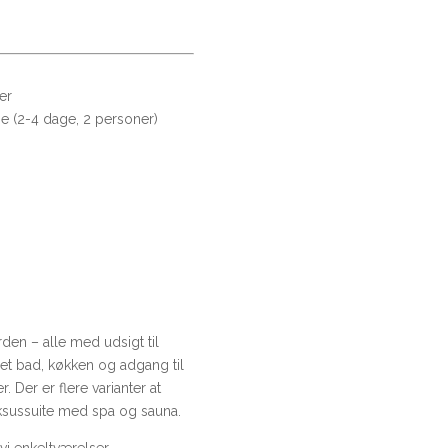
er
eje (2-4 dage, 2 personer)
rden – alle med udsigt til
et bad, køkken og adgang til
. Der er flere varianter at
uksussuite med spa og sauna.